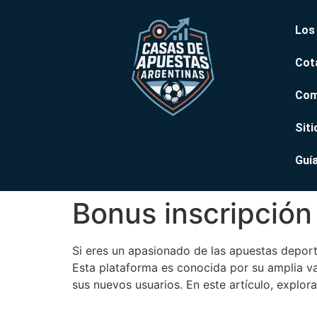
Los
Cot
Com
Sit
Guí
Bonus inscripció
Si eres un apasionado de las apuestas deport
Esta plataforma es conocida por su amplia v
sus nuevos usuarios. En este artículo, explo