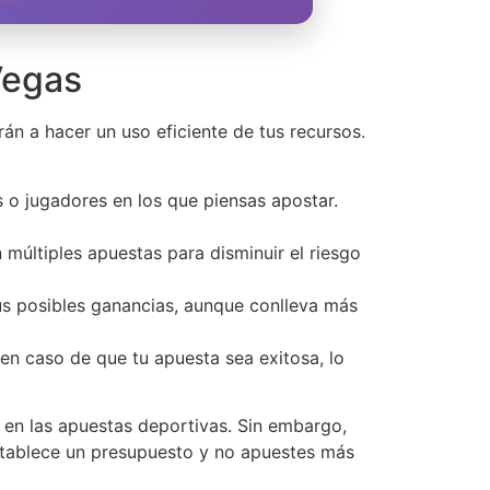
Vegas
án a hacer un uso eficiente de tus recursos.
s o jugadores en los que piensas apostar.
 múltiples apuestas para disminuir el riesgo
us posibles ganancias, aunque conlleva más
en caso de que tu apuesta sea exitosa, lo
en las apuestas deportivas. Sin embargo,
stablece un presupuesto y no apuestes más