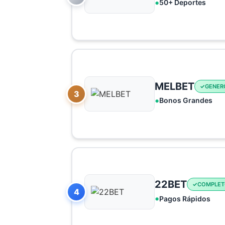
50+ Deportes
MELBET
GENER
3
Bonos Grandes
22BET
COMPLE
4
Pagos Rápidos