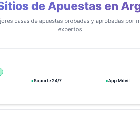
Sitios de Apuestas en Ar
jores casas de apuestas probadas y aprobadas por n
expertos
Soporte 24/7
App Móvil