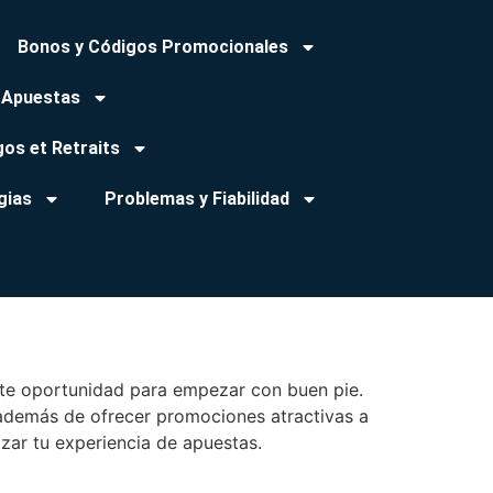
Bonos y Códigos Promocionales
 Apuestas
os et Retraits
gias
Problemas y Fiabilidad
te oportunidad para empezar con buen pie.
 además de ofrecer promociones atractivas a
zar tu experiencia de apuestas.