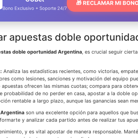
🎁 RECLAMAR MI BON
Bono Exclusivo + Soporte 24/7
zar apuestas doble oportunida
stas doble oportunidad Argentina
, es crucial seguir cier
:
Analiza las estadísticas recientes, como victorias, empate
res como lesiones, sanciones y motivación del equipo puede
 apuestas ofrecen las mismas cuotas; compara para obtener
 de probabilidad de no perder en casa, apostar a la doble o
pción rentable a largo plazo, aunque las ganancias sean me
 Argentina
son una excelente opción para aquellos que bus
ormarte y analizar cada partido antes de realizar tus apue
etenimiento, y es vital apostar de manera responsable. Man