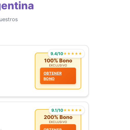
gentina
uestros
9.4/10
★★★★★
100% Bono
EXCLUSIVO
OBTENER
BONO
9.1/10
★★★★★
200% Bono
EXCLUSIVO
OBTENER