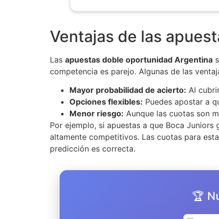
Ventajas de las apues
Las
apuestas doble oportunidad Argentina
s
competencia es parejo. Algunas de las ventaj
Mayor probabilidad de acierto:
Al cubri
Opciones flexibles:
Puedes apostar a qu
Menor riesgo:
Aunque las cuotas son má
Por ejemplo, si apuestas a que Boca Juniors
altamente competitivos. Las cuotas para esta
predicción es correcta.
🏆 N