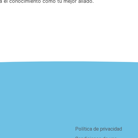
a el conocimiento como tu mejor aliado.
erca de
Legal
sotros
Política de privacidad
o