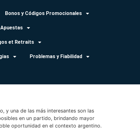
Bonos y Códigos Promocionales
 Apuestas
os et Retraits
gias
Problemas y Fiabilidad
o, y una de las más interesantes son las
 posibles en un partido, brindando mayor
doble oportunidad en el contexto argentino.