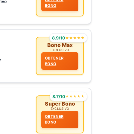
Vivo
BONO
8.9/10
★★★★★
Bono Max
EXCLUSIVO
OBTENER
e
BONO
8.7/10
★★★★★
Super Bono
EXCLUSIVO
OBTENER
BONO