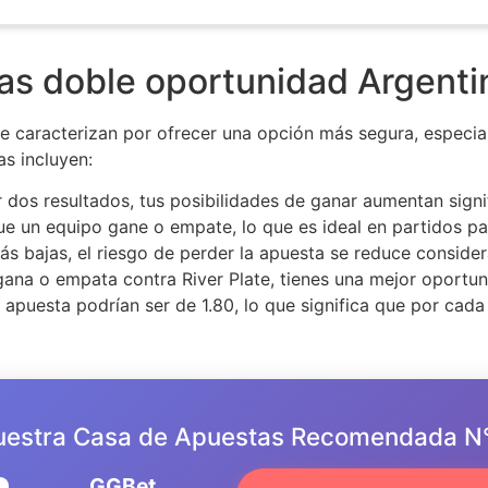
tas doble oportunidad Argenti
e caracterizan por ofrecer una opción más segura, especial
as incluyen:
r dos resultados, tus posibilidades de ganar aumentan signi
e un equipo gane o empate, lo que es ideal en partidos pa
s bajas, el riesgo de perder la apuesta se reduce conside
 gana o empata contra River Plate, tienes una mejor oport
 apuesta podrían ser de 1.80, lo que significa que por cad
uestra Casa de Apuestas Recomendada N
GGBet