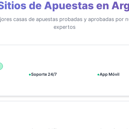
Sitios de Apuestas en Ar
jores casas de apuestas probadas y aprobadas por n
expertos
Soporte 24/7
App Móvil