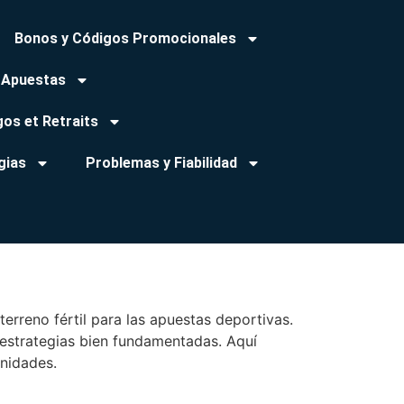
Bonos y Códigos Promocionales
 Apuestas
os et Retraits
gias
Problemas y Fiabilidad
erreno fértil para las apuestas deportivas.
y estrategias bien fundamentadas. Aquí
nidades.