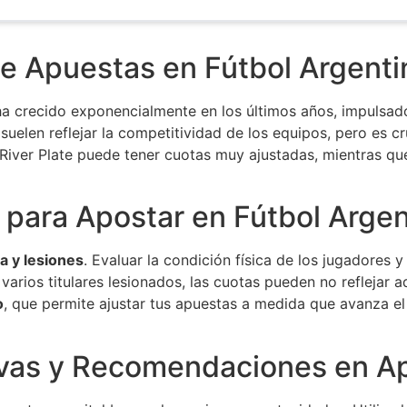
de Apuestas en Fútbol Argenti
a crecido exponencialmente en los últimos años, impulsado 
suelen reflejar la competitividad de los equipos, pero es c
 River Plate puede tener cuotas muy ajustadas, mientras qu
 para Apostar en Fútbol Argen
a y lesiones
. Evaluar la condición física de los jugadores 
e varios titulares lesionados, las cuotas pueden no refleja
o
, que permite ajustar tus apuestas a medida que avanza el
vas y Recomendaciones en A