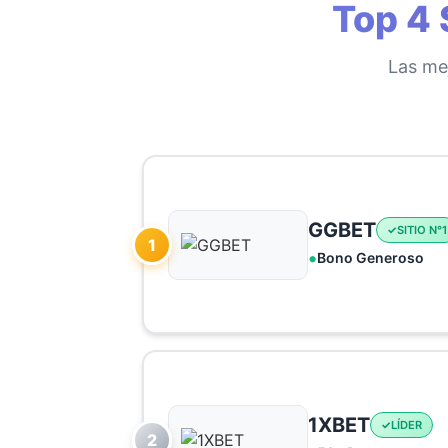
Top 4 
Las me
GGBET
SITIO N°1
1
Bono Generoso
1XBET
LÍDER
2