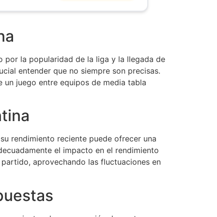
na
por la popularidad de la liga y la llegada de
rucial entender que no siempre son precisas.
e un juego entre equipos de media tabla
tina
y su rendimiento reciente puede ofrecer una
r adecuadamente el impacto en el rendimiento
 partido, aprovechando las fluctuaciones en
puestas