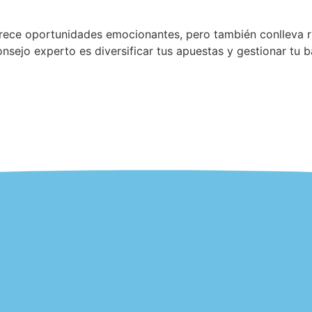
frece oportunidades emocionantes, pero también conlleva ri
consejo experto es diversificar tus apuestas y gestionar tu
erca de
Legal
sotros